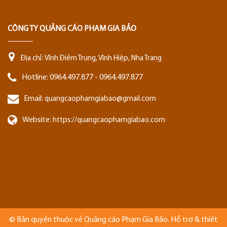
CÔNG TY QUẢNG CÁO PHAM GIA BẢO
Địa chỉ:
Vĩnh Điềm Trung, Vĩnh Hiệp, Nha Trang
Hotline:
0964.497.877 - 0964.497.877
Email:
quangcaophamgiabao@gmail.com
Website:
https://quangcaophamgiabao.com
© Bản quyền thuộc về
Quảng cáo Phạm Gia Bảo
. Hỗ trợ & thiết