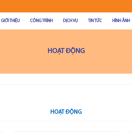
GIỚI THIỆU
CÔNG TRÌNH
DỊCH VỤ
TIN TỨC
HÌNH ẢNH
HOẠT ĐỘNG
HOẠT ĐỘNG