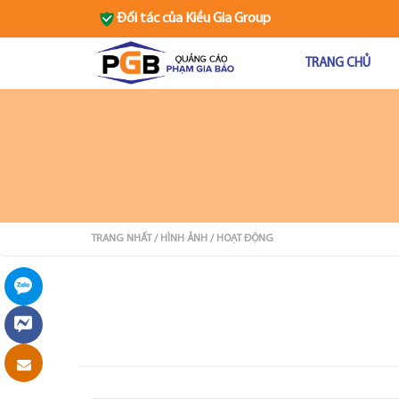
Đối tác của
Kiều Gia Group
TRANG CHỦ
TRANG NHẤT
/ HÌNH ẢNH
/ HOẠT ĐỘNG